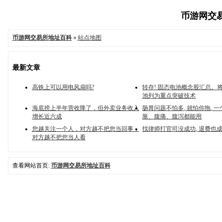
币游网交易
币游网交易所地址百科
»
站点地图
最新文章
高铁上可以用电风扇吗?
转存! 固态电池概念股汇总。
池列为重点突破技术
海底捞上半年营收降了，但外卖业务收入
肠胃问题不怕多, 就怕你拖, 一
增长近六成
胀、腹痛、腹泻都能用
您越关注一个人，对方越不把您当回事，
找律师打官司没成功, 退费也
对方越不把您当人看
查看网站首页:
币游网交易所地址百科